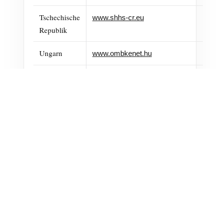
Tschechische
www.shhs-cr.eu
Republik
Ungarn
www.ombkenet.hu
Österreich
www.bhk-dachverband.at
Slowakische
www.zbsc.eu
Republik
Slowenien
Luxemburg
Stand 20.12.2024
Dietmar Richter