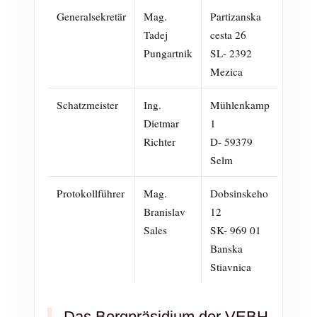
Generalsekretär
Mag.
Partizanska
Tadej
cesta 26
Pungartnik
SL- 2392
Mezica
Schatzmeister
Ing.
Mühlenkamp
Dietmar
1
Richter
D- 59379
Selm
Protokollführer
Mag.
Dobsinskeho
Branislav
12
Sales
SK- 969 01
Banska
Stiavnica
Das Bergpräsidium der VEBH